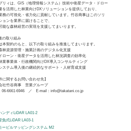
リィは、GIS（地理情報システム）技術や衛星データ・ドロー
量を活用した林業向けDXソリューションを提供しており、
業務の可視化・省力化に貢献しています。竹谷商事はこのソリ
ションを業界に届けることで、
可能な森林経営の実現を支援してまいります。
今後の取り組み
は本契約のもと、以下の取り組みを推進してまいります。
森林資源管理・施業計画のデジタル化支援
ドローン・衛星データを活用した林況調査の効率化
林業事業体・行政機関向けDX導入コンサルティング
システム導入後の継続的なサポート・人材育成支援
件に関するお問い合わせ先】
会社竹谷商事 営業グループ
06-6661-6946 ／ E-mail：info@takatani.co.jp
ハンディLiDAR LA01-2
背負式LiDAR LA03-1
モービルマッピングシステム M2