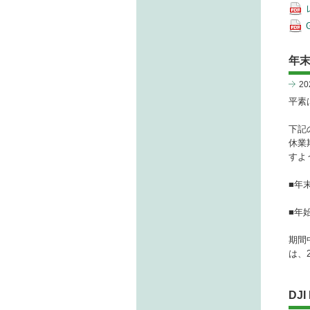
年
2
平素
下記
休業
すよ
■年末
■年
期間
は、
DJI