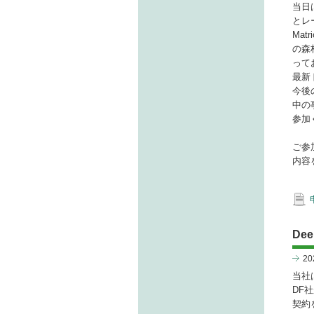
当日は
とレ
Mat
の森
って
最新
今後
中の
参加
ご参
内容
De
2
当社は
DF
契約