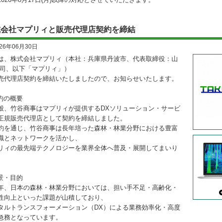
式会社マプリィと販売代理店契約を締結
026年06月30日
は、株式会社マプリィ（本社：兵庫県丹波市、代表取締役：山
圭司、以下「マプリィ」）
売代理店契約を締結いたしましたので、お知らせいたします。
契約の概要
、竹谷商事はマプリィが提供するDXソリューション・サービ
正規販売代理店として契約を締結しました。
約を通じ、竹谷商事は長年培った森林・林業分野における豊富
識とネットワークを活かし、
リィの最先端テクノロジーを業界全体へ普及・展開してまいり
。
背景・目的
、日本の森林・林業分野においては、担い手不足・高齢化・
性向上といった課題が山積しており、
タルトランスフォーメーション（DX）による業務効率化・高度
急務となっています。