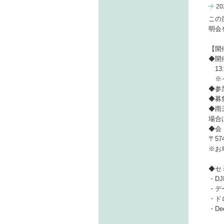
2
この
明会
【開
◆開
13:
※イ
◆参
◆募
◆雨
場合
◆会
〒5
※お
◆セ
・DJ
・デ
・ド
・De