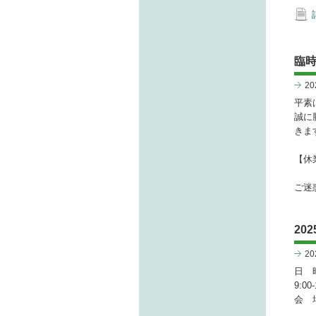
臨時
2
平素
誠に
きま
【休業
ご迷
20
2
日 時
9:00
会 