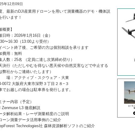
025年12月09日
度、最新のDJI産業用ドローンを用いて測量機器のデモ・機体説
を行います！
催概要】
催日時：2026年1月16日（金）
30〜16:30（13:00より受付）
ベント終了後、ご希望の方は個別相談を承ります
加費用：無料
集人数：25名 （定員に達し次第締め切り）
天決行（ただしやむを得ない悪天候や自然災害などで中止する
は弊社からご連絡いたします）
 場：アクティブ・スクウェア・大東
74-0072 大阪府大東市深野３丁目２８−３
車でお越しの場合は駐車券を発行します。
ミナー内容（予定）
I Zenmuse L3 徹底解説
ータ解析結果・レーザ測量精度のご説明
ローン測量データ活用事例のご紹介
epForest Technologies社 森林資源解析ソフトのご紹介