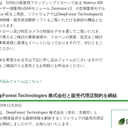
、DJI社の産業用フラッグシップドローンである Matrice 400
ーザー測量用LiDARモジュール Zenmuse L3、小型測量用モデル
rice 4Eをご用意、ソフトウェアではDeepForest Technologies社
林樹種・植生状況解析ソフトもご覧いただける絶好の機会とな
おります。
ドローン及び対応カメラの性能をデモを通じてご覧いただき、
の導入をご検討の事業者様や、ドローンの更新・拡充をご検討
事業者様に最適なイベントになっておりますので、ぜひともご
ください。
加を希望される方は下記に申し込みフォームがございますので
をご確認のうえ是非ともお気軽にお申込みください。
申込みフォームはこちら！
epForest Technologies 株式会社と販売代理店契約を締結
025年11月26日
、DeepForest Technologies 株式会社（本社：京都市）と、
社が開発提供する森林情報を解析するソフトウェアの販売代理店
を締結しましたので、お知らせいたします。