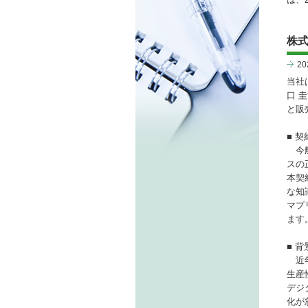
株
2
当社
口 
と販
■ 
今般
スの
本契
な知
マプ
ます
■ 
近年
生産
デジ
化が