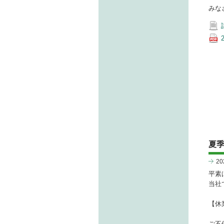
みな
夏季
2
平素
当社
【休業
ご不