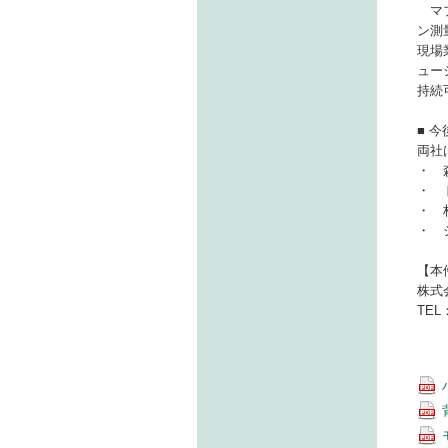
マプ
ン測
現場
ュー
持続
■ 
両社
・ 
・ 
・ 
・ 
【本
株式
TEL：