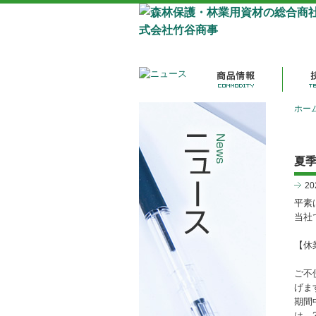
ホー
夏季
2
平素
当社
【休
ご不
げま
期間
は、